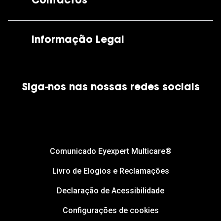
Contactos
As nossas lojas
Por e-mail:
apoiocliente@grandoptical.pt
Informação Legal
Condições Comerciais
Siga-nos nas nossas redes sociais
Política de Cookies
Política de Privacidade
Financiamento
Comunicado Eyexpert Multicare®
Livro de Elogios e Reclamações
Declaração de Acessibilidade
Configurações de cookies