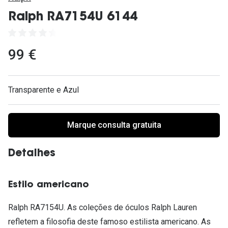
Ver todas
Ralph RA7154U 6144
Cuidado
Vantagens
99 €
Transparente e Azul
Marque consulta gratuita
Detalhes
Estilo americano
Ralph RA7154U. As coleções de óculos Ralph Lauren
refletem a filosofia deste famoso estilista americano. As