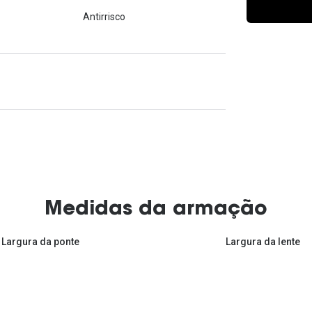
Ver todas
Todas as marcas
Antirrisco
Gotas oftálmicas
Financiamento
Medidas da armação
Largura da ponte
Largura da lente