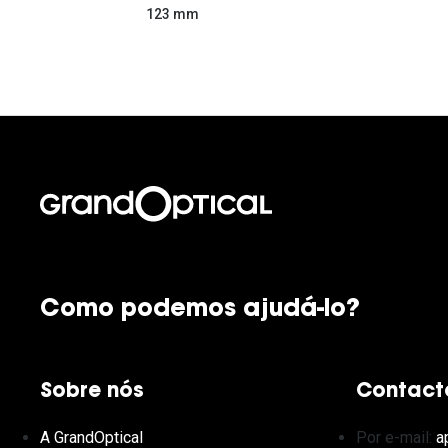
123 mm
Como podemos ajudá-lo?
Sobre nós
Contact
A GrandOptical
Por e-mail:
a