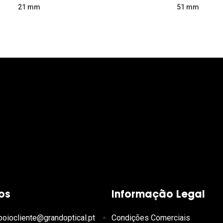
51 mm
21 mm
os
Informação Legal
poiocliente@grandoptical.pt
Condições Comerciais