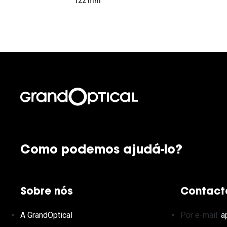
122 mm
Como podemos ajudá-lo?
Sobre nós
Contact
A GrandOptical
Por e-mail:
a