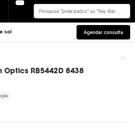
Agendar consulta
e sol
n Optics RB5442D 8438
eção
cas