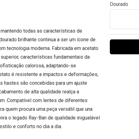
Dourado
Ver todas
Todas as marcas
Gotas oftálmicas
Financiamento
 mantendo todas as características de
ourado brilhante continua a ser um ícone de
com tecnologia moderna. Fabricada em acetato
superior, características fundamentais da
ofisticação calorosa, adaptando-se
cetato é resistente a impactos e deformações,
s hastes são concebidas para um ajuste
acabamento de alta qualidade realça a
ium. Compatível com lentes de diferentes
para quem procura uma peça versátil que una
nra o legado Ray-Ban de qualidade inigualável
tilo e conforto no dia a dia.