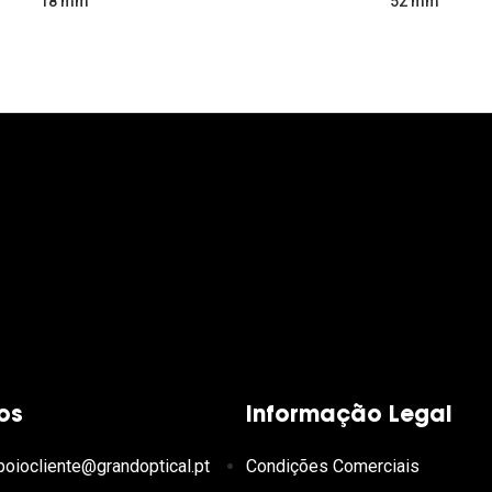
52 mm
18 mm
os
Informação Legal
poiocliente@grandoptical.pt
Condições Comerciais