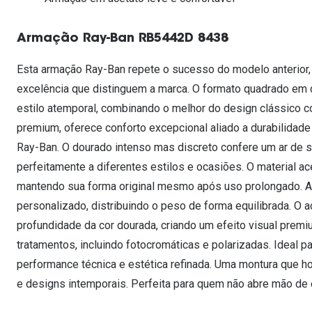
Lentes de contacto que previnem e aliviam a
Inês Correia
Aviador
Fadiga Digital
Armação Ray-Ban RB5442D 8438
Ver todas
Rectangular / Quadrado
Reciclagem de lentes de
Esta armação Ray-Ban repete o sucesso do modelo anterior,
contacto
excelência que distinguem a marca. O formato quadrado em d
estilo atemporal, combinando o melhor do design clássico 
premium, oferece conforto excepcional aliado a durabilidade 
Ray-Ban. O dourado intenso mas discreto confere um ar de s
perfeitamente a diferentes estilos e ocasiões. O material a
mantendo sua forma original mesmo após uso prolongado. A
personalizado, distribuindo o peso de forma equilibrada. O 
profundidade da cor dourada, criando um efeito visual prem
tratamentos, incluindo fotocromáticas e polarizadas. Ideal 
performance técnica e estética refinada. Uma montura que ho
e designs intemporais. Perfeita para quem não abre mão de es