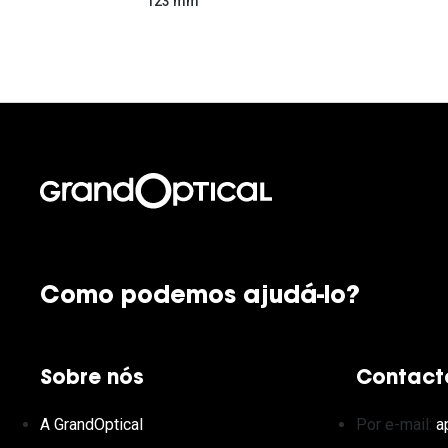
123 mm
Como podemos ajudá-lo?
Sobre nós
Contact
A GrandOptical
Por e-mail:
a