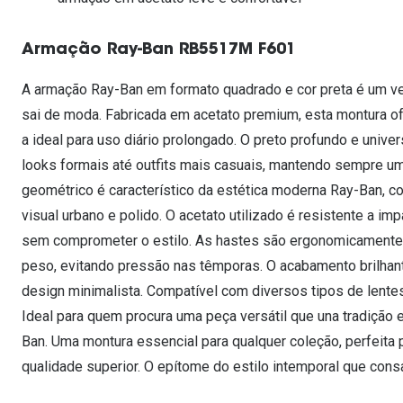
Lentes de contacto que previnem e aliviam a
Inês Correia
Aviador
Fadiga Digital
Armação Ray-Ban RB5517M F601
Ver todas
Rectangular / Quadrado
Reciclagem de lentes de
A armação Ray-Ban em formato quadrado e cor preta é um ve
contacto
sai de moda. Fabricada em acetato premium, esta montura of
a ideal para uso diário prolongado. O preto profundo e unive
looks formais até outfits mais casuais, mantendo sempre um
geométrico é característico da estética moderna Ray-Ban, c
visual urbano e polido. O acetato utilizado é resistente a i
sem comprometer o estilo. As hastes são ergonomicamente 
peso, evitando pressão nas têmporas. O acabamento brilhant
design minimalista. Compatível com diversos tipos de lentes
Ideal para quem procura uma peça versátil que una tradição
Ban. Uma montura essencial para qualquer coleção, perfeita
qualidade superior. O epítome do estilo intemporal que cons