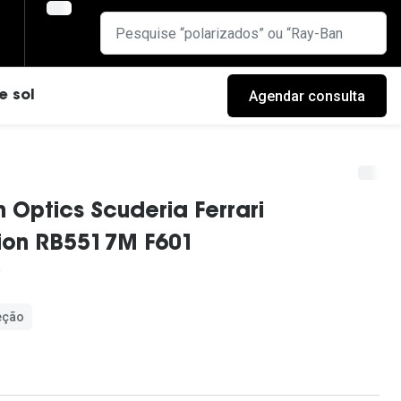
Agendar consulta
e sol
 Optics Scuderia Ferrari
tion RB5517M F601
eção
cas