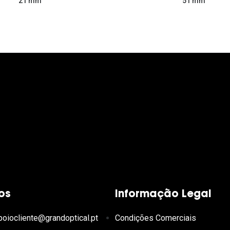
51 mm
21 mm
os
Informação Legal
poiocliente@grandoptical.pt
Condições Comerciais