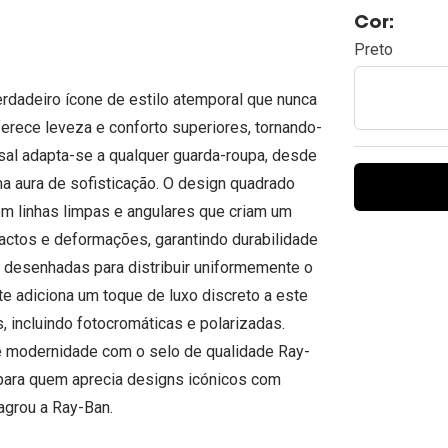
Ver todas
Todas as marcas
Cor:
Gotas oftálmicas
Preto
Financiamento
rdadeiro ícone de estilo atemporal que nunca
erece leveza e conforto superiores, tornando-
rsal adapta-se a qualquer guarda-roupa, desde
a aura de sofisticação. O design quadrado
om linhas limpas e angulares que criam um
mpactos e deformações, garantindo durabilidade
desenhadas para distribuir uniformemente o
e adiciona um toque de luxo discreto a este
, incluindo fotocromáticas e polarizadas.
 e modernidade com o selo de qualidade Ray-
 para quem aprecia designs icónicos com
agrou a Ray-Ban.