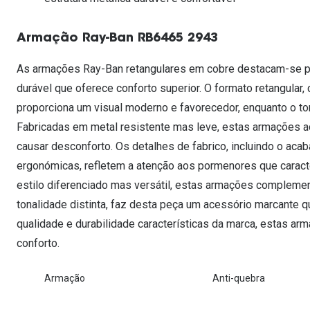
Lentes de contacto que previnem e aliviam a
Inês Correia
Aviador
Fadiga Digital
Armação Ray-Ban RB6465 2943
Ver todas
Rectangular / Quadrado
Reciclagem de lentes de
As armações Ray-Ban retangulares em cobre destacam-se pel
contacto
durável que oferece conforto superior. O formato retangular
proporciona um visual moderno e favorecedor, enquanto o to
Fabricadas em metal resistente mas leve, estas armações 
causar desconforto. Os detalhes de fabrico, incluindo o ac
ergonómicas, refletem a atenção aos pormenores que caract
estilo diferenciado mas versátil, estas armações compleme
tonalidade distinta, faz desta peça um acessório marcante q
qualidade e durabilidade características da marca, estas a
conforto.
Armação
Anti-quebra