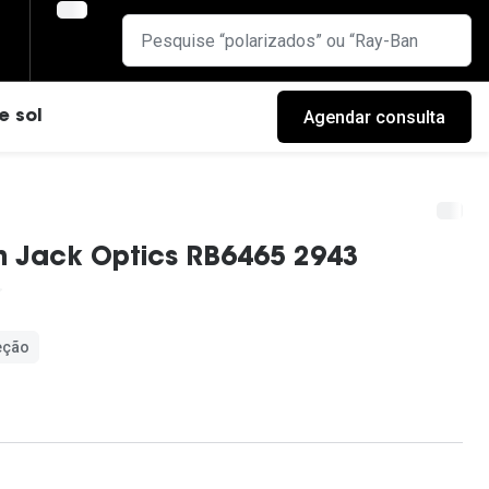
Agendar consulta
e sol
n Jack Optics RB6465 2943
eção
cas