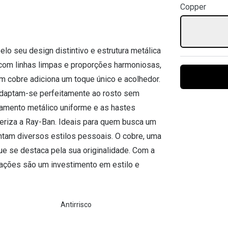
Copper
Ver todas
Todas as marcas
Gotas oftálmicas
Financiamento
o seu design distintivo e estrutura metálica
, com linhas limpas e proporções harmoniosas,
m cobre adiciona um toque único e acolhedor.
adaptam-se perfeitamente ao rosto sem
abamento metálico uniforme e as hastes
eriza a Ray-Ban. Ideais para quem busca um
ntam diversos estilos pessoais. O cobre, uma
ue se destaca pela sua originalidade. Com a
rmações são um investimento em estilo e
Antirrisco