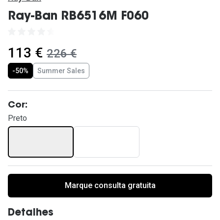
Ver todas
Ray-Ban RB6516M F060
Cuidado
Vantagens
agora:
113 €
era:
226 €
-50%
Summer Sales
Cor:
Preto
Marque consulta gratuita
Detalhes