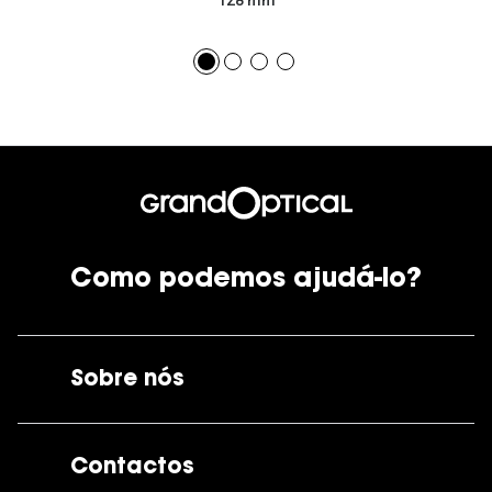
128 mm
Como podemos ajudá-lo?
Sobre nós
A GrandOptical
Contactos
As nossas lojas