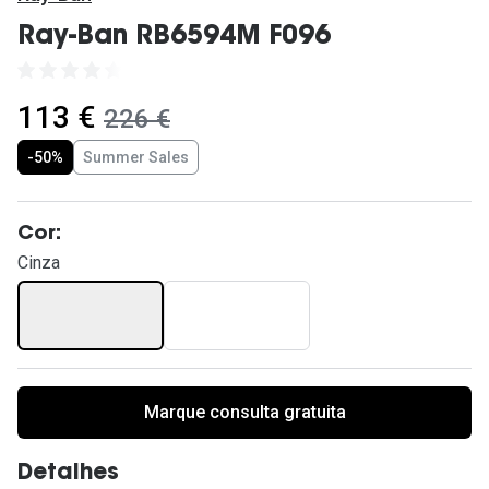
Ver todas
Ray-Ban RB6594M F096
Cuidado
Vantagens
agora:
113 €
era:
226 €
-50%
Summer Sales
Cor:
Cinza
Marque consulta gratuita
Detalhes