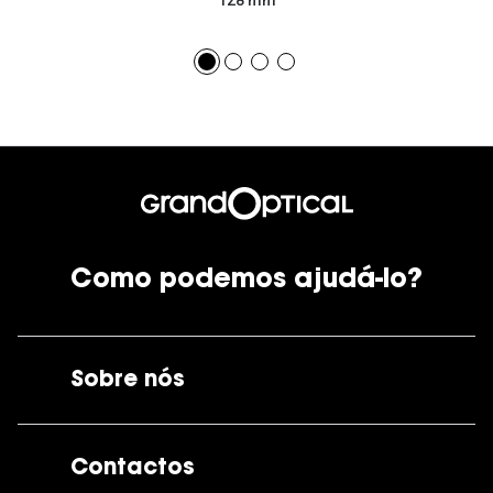
128 mm
Como podemos ajudá-lo?
Sobre nós
A GrandOptical
Contactos
As nossas lojas