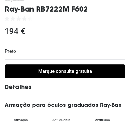
Ver todas
Ray-Ban RB7222M F602
Cuidado
Vantagens
194 €
Preto
Marque consulta gratuita
Detalhes
Armação para óculos graduados Ray-Ban
Armação
Anti-quebra
Antirrisco