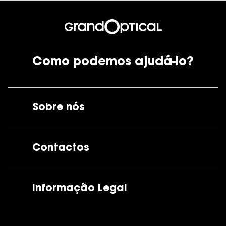
Como podemos ajudá-lo?
Sobre nós
A GrandOptical
Contactos
As nossas lojas
Por e-mail:
apoiocliente@grandoptical.pt
Informação Legal
Condições Comerciais