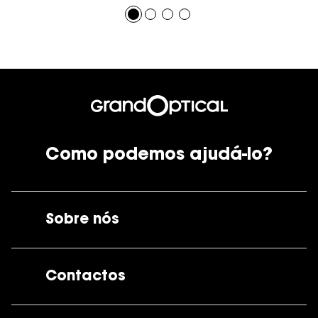
Como podemos ajudá-lo?
Sobre nós
A GrandOptical
Contactos
As nossas lojas
Por e-mail:
apoiocliente@grandoptical.pt