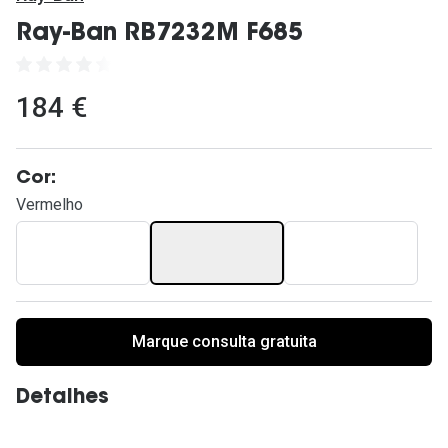
Ver todas
Ray-Ban RB7232M F685
Cuidado
Vantagens
184 €
Cor:
Vermelho
Marque consulta gratuita
Detalhes