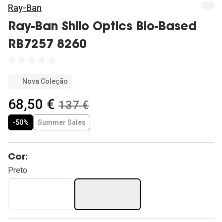
Ver todas
Ray-Ban
Cuidado
Ray-Ban Shilo Optics Bio-Based
RB7257 8260
Vantagens
Nova Coleção
agora:
68,50 €
era:
137 €
-50%
Summer Sales
Cor:
Preto