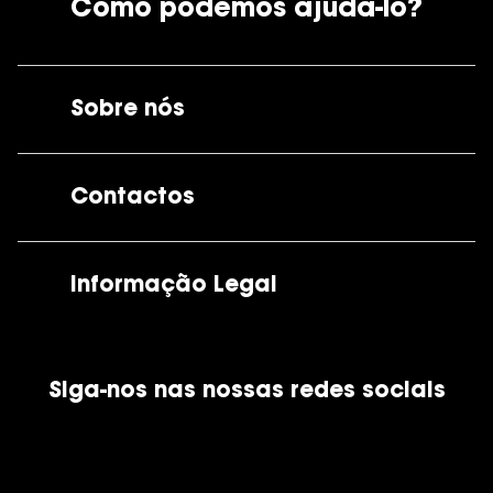
Como podemos ajudá-lo?
Sobre nós
A GrandOptical
Contactos
As nossas lojas
Por e-mail:
apoiocliente@grandoptical.pt
Informação Legal
Condições Comerciais
Siga-nos nas nossas redes sociais
Política de Cookies
Política de Privacidade
Financiamento