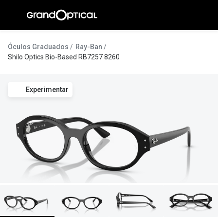
Ir para o
conteúdo
A Gran
Óculos Graduados
Ray-Ban
Shilo Optics Bio-Based RB7257 8260
Compromi
Histórias
Experimentar
@suissas
Pedro Nor
Marta Villa
Luís Corre
Ayres Gon
Inês Corre