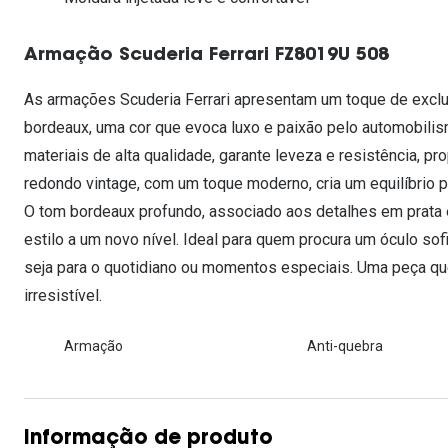
Lentes de contacto que previnem e aliviam a
Inês Correia
Aviador
Fadiga Digital
Armação Scuderia Ferrari FZ8019U 508
Ver todas
Rectangular / Quadrado
Reciclagem de lentes de
As armações Scuderia Ferrari apresentam um toque de exc
contacto
bordeaux, uma cor que evoca luxo e paixão pelo automobilis
materiais de alta qualidade, garante leveza e resistência, p
redondo vintage, com um toque moderno, cria um equilíbrio pe
O tom bordeaux profundo, associado aos detalhes em prata e 
estilo a um novo nível. Ideal para quem procura um óculo sof
seja para o quotidiano ou momentos especiais. Uma peça qu
irresistível.
Armação
Anti-quebra
Informação de produto