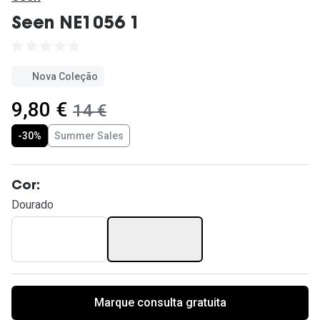
Ver todas
Seen NE1056 1
Cuidado
Vantagens
Nova Coleção
agora:
9,80 €
era:
14 €
-30%
Summer Sales
Cor:
Dourado
Marque consulta gratuita