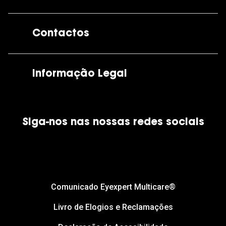
A GrandOptical
Contactos
As nossas lojas
Por e-mail:
apoiocliente@grandoptical.pt
Informação Legal
Condições Comerciais
Siga-nos nas nossas redes sociais
Política de Cookies
Política de Privacidade
Financiamento
Comunicado Eyexpert Multicare®
Livro de Elogios e Reclamações