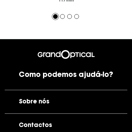
117 mm
Como podemos ajudá-lo?
Sobre nós
A GrandOptical
Contactos
As nossas lojas