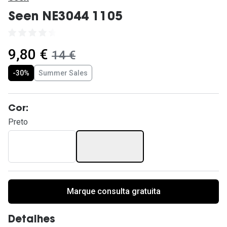
Ver todas
Seen NE3044 1105
Cuidado
Vantagens
agora:
9,80 €
era:
14 €
-30%
Summer Sales
Cor:
Preto
Marque consulta gratuita
Detalhes