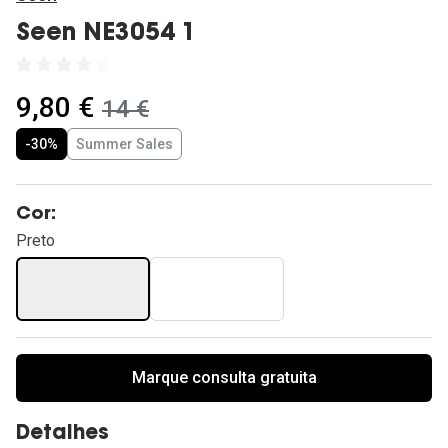
Ver todas
Seen NE3054 1
Cuidado
Vantagens
agora:
9,80 €
era:
14 €
-30%
Summer Sales
Cor:
Preto
Marque consulta gratuita
Detalhes