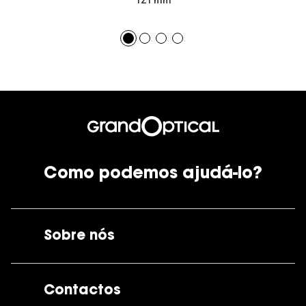
121 mm
Como podemos ajudá-lo?
Sobre nós
A GrandOptical
Contactos
As nossas lojas