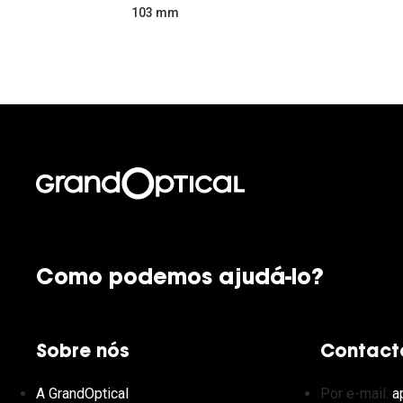
103 mm
Como podemos ajudá-lo?
Sobre nós
Contact
A GrandOptical
Por e-mail:
a