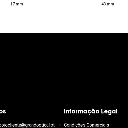
43 mm
17 mm
os
Informação Legal
poiocliente@grandoptical.pt
Condições Comerciais