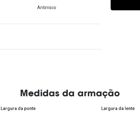
Ver todas
Todas as marcas
Antirrisco
Gotas oftálmicas
Financiamento
Medidas da armação
Largura da ponte
Largura da lente