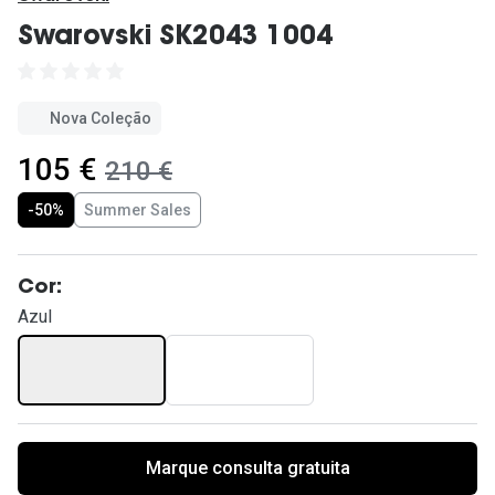
Ver todas
Swarovski SK2043 1004
Cuidado
Vantagens
Nova Coleção
agora:
105 €
era:
210 €
-50%
Summer Sales
Cor:
Azul
Marque consulta gratuita