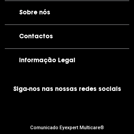
Sobre nós
A GrandOptical
Contactos
As nossas lojas
Por e-mail:
apoiocliente@grandoptical.pt
Informação Legal
Condições Comerciais
Siga-nos nas nossas redes sociais
Política de Cookies
Política de Privacidade
Financiamento
Comunicado Eyexpert Multicare®