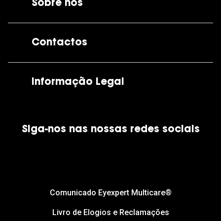
Sobre nós
A GrandOptical
Contactos
As nossas lojas
Por e-mail:
apoiocliente@grandoptical.pt
Informação Legal
Condições Comerciais
Siga-nos nas nossas redes sociais
Política de Cookies
Política de Privacidade
Financiamento
Comunicado Eyexpert Multicare®
Livro de Elogios e Reclamações