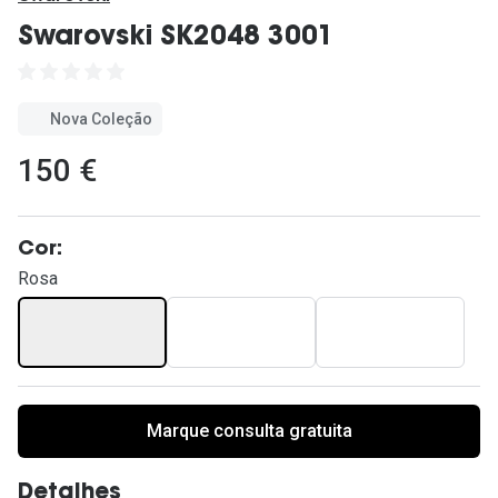
Ver todas
Swarovski SK2048 3001
Cuidado
Vantagens
Nova Coleção
150 €
Cor:
Rosa
Marque consulta gratuita
Detalhes