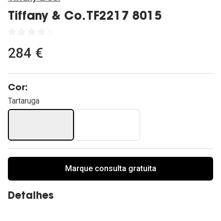
Ver todas
Tiffany & Co. TF2217 8015
Cuidado
Vantagens
284 €
Cor:
Tartaruga
Marque consulta gratuita
Detalhes