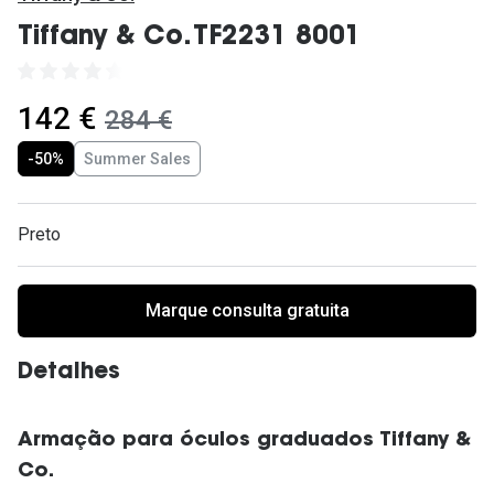
Ver todas
Tiffany & Co. TF2231 8001
Cuidado
Vantagens
agora:
142 €
era:
284 €
-50%
Summer Sales
Preto
Marque consulta gratuita
Detalhes
Armação para óculos graduados Tiffany &
Co.