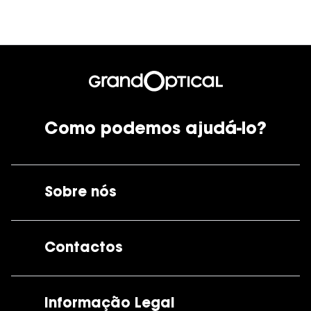
Como podemos ajudá-lo?
Sobre nós
A GrandOptical
Contactos
As nossas lojas
Por e-mail:
apoiocliente@grandoptical.pt
Informação Legal