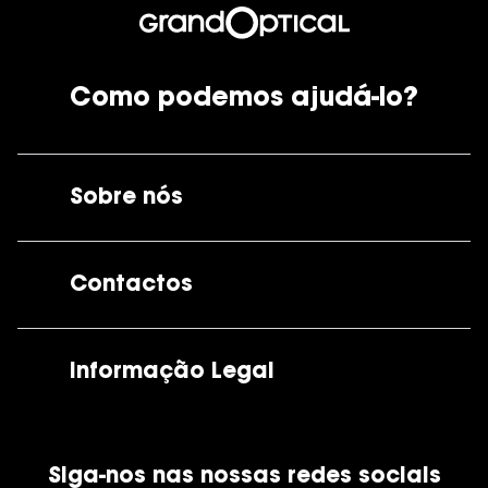
Como podemos ajudá-lo?
Sobre nós
A GrandOptical
Contactos
As nossas lojas
Por e-mail:
apoiocliente@grandoptical.pt
Informação Legal
Condições Comerciais
Siga-nos nas nossas redes sociais
Política de Cookies