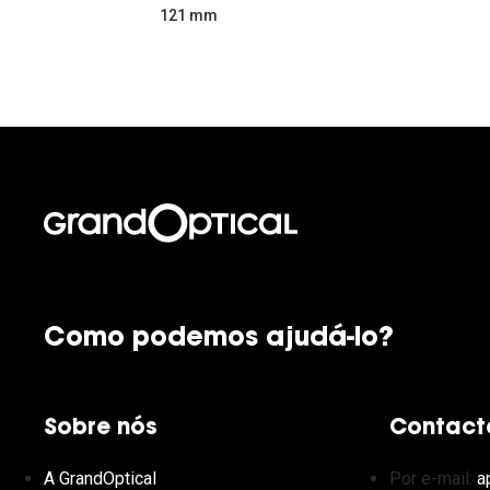
121 mm
Como podemos ajudá-lo?
Sobre nós
Contact
A GrandOptical
Por e-mail:
a