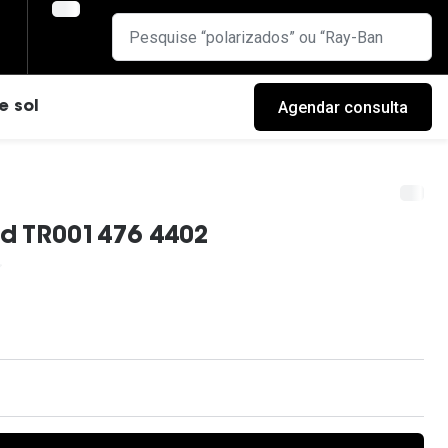
Agendar consulta
e sol
rd TR001476 4402
cas