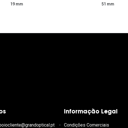
51 mm
19 mm
os
Informação Legal
poiocliente@grandoptical.pt
Condições Comerciais