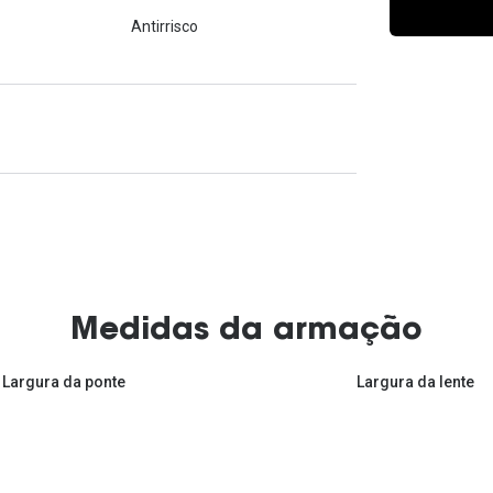
Ver todas
Todas as marcas
Antirrisco
Gotas oftálmicas
Financiamento
Medidas da armação
Largura da ponte
Largura da lente