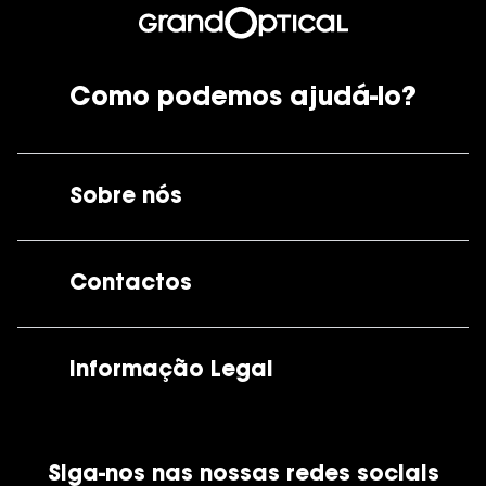
Como podemos ajudá-lo?
Sobre nós
A GrandOptical
Contactos
As nossas lojas
Por e-mail:
apoiocliente@grandoptical.pt
Informação Legal
Condições Comerciais
Siga-nos nas nossas redes sociais
Política de Cookies