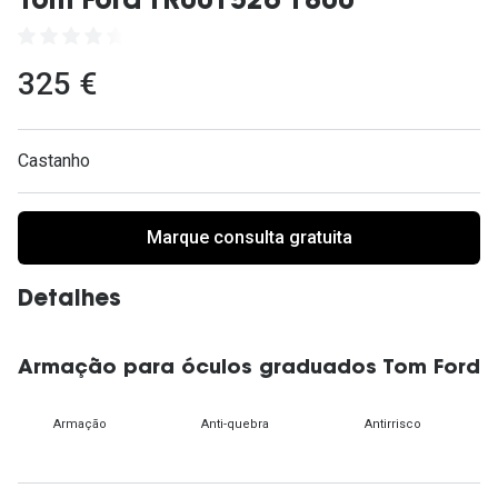
Tom Ford TR001526 1800
Ver todas
Cuidado
325 €
Vantagens
Castanho
Marque consulta gratuita
Detalhes
Armação para óculos graduados Tom Ford
Armação
Anti-quebra
Antirrisco