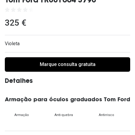
Tom Ford TR001664 3790
Ver todas
Cuidado
325 €
Vantagens
Violeta
Marque consulta gratuita
Detalhes
Armação para óculos graduados Tom Ford
Armação
Anti-quebra
Antirrisco