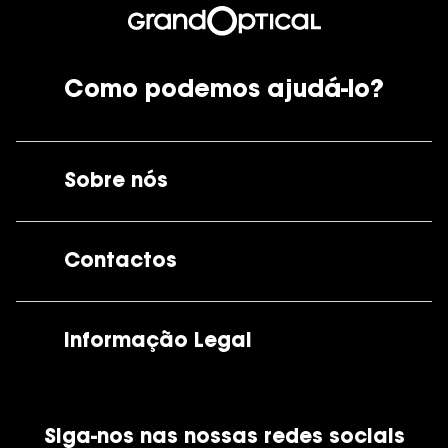
Como podemos ajudá-lo?
Sobre nós
A GrandOptical
Contactos
As nossas lojas
Por e-mail:
apoiocliente@grandoptical.pt
Informação Legal
Condições Comerciais
Siga-nos nas nossas redes sociais
Política de Cookies