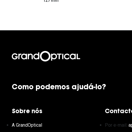
127 mm
Como podemos ajudá-lo?
Sobre nós
Contact
A GrandOptical
Por e-mail:
a