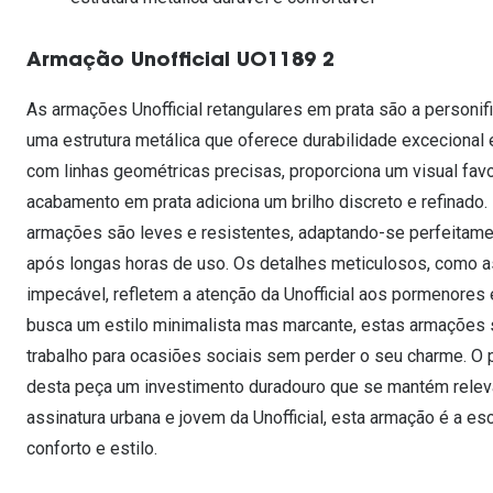
Lentes de contacto que previnem e aliviam a
Inês Correia
Aviador
Fadiga Digital
Armação Unofficial UO1189 2
Ver todas
Rectangular / Quadrado
Reciclagem de lentes de
As armações Unofficial retangulares em prata são a personi
contacto
uma estrutura metálica que oferece durabilidade excecional e
com linhas geométricas precisas, proporciona um visual fa
acabamento em prata adiciona um brilho discreto e refinado.
armações são leves e resistentes, adaptando-se perfeitam
após longas horas de uso. Os detalhes meticulosos, como 
impecável, refletem a atenção da Unofficial aos pormenores 
busca um estilo minimalista mas marcante, estas armações s
trabalho para ocasiões sociais sem perder o seu charme. O pr
desta peça um investimento duradouro que se mantém relev
assinatura urbana e jovem da Unofficial, esta armação é a e
conforto e estilo.