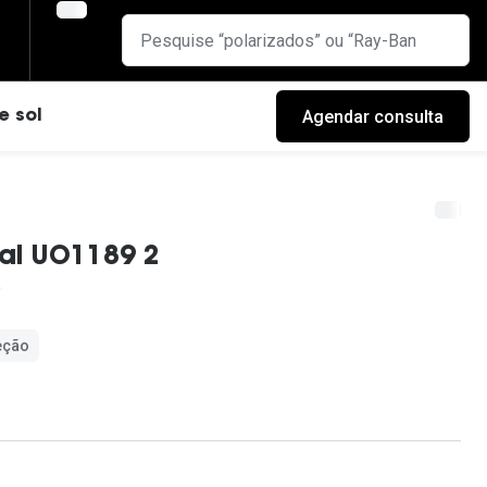
Agendar consulta
e sol
ial UO1189 2
eção
cas