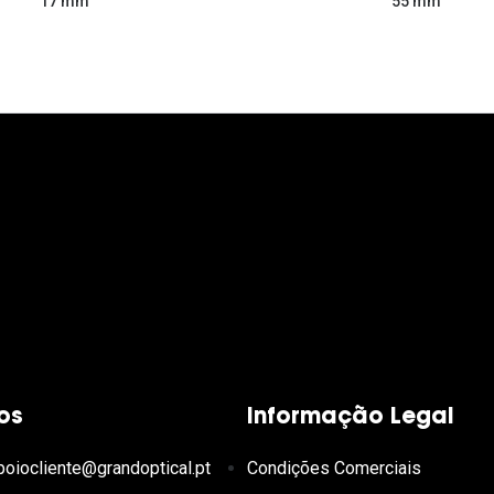
55 mm
17 mm
os
Informação Legal
poiocliente@grandoptical.pt
Condições Comerciais