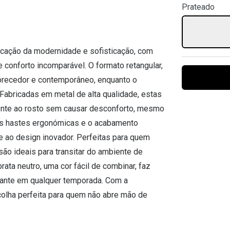
Prateado
Ver todas
Todas as marcas
Gotas oftálmicas
Financiamento
ficação da modernidade e sofisticação, com
 conforto incomparável. O formato retangular,
vorecedor e contemporâneo, enquanto o
 Fabricadas em metal de alta qualidade, estas
ente ao rosto sem causar desconforto, mesmo
as hastes ergonómicas e o acabamento
e ao design inovador. Perfeitas para quem
ão ideais para transitar do ambiente de
ata neutro, uma cor fácil de combinar, faz
ante em qualquer temporada. Com a
scolha perfeita para quem não abre mão de