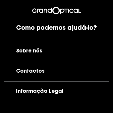
Como podemos ajudá-lo?
Sobre nós
A GrandOptical
Contactos
As nossas lojas
Por e-mail:
apoiocliente@grandoptical.pt
Informação Legal
Condições Comerciais