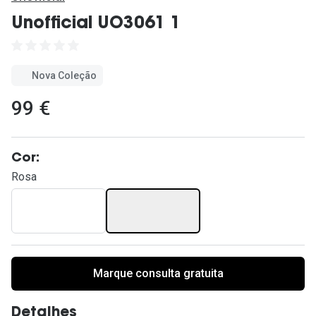
Ver todas
Unofficial UO3061 1
Cuidado
Vantagens
Nova Coleção
99 €
Cor:
Rosa
Marque consulta gratuita
Detalhes