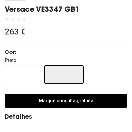
Ver todas
Versace VE3347 GB1
Cuidado
Vantagens
263 €
Cor:
Preto
Marque consulta gratuita
Detalhes