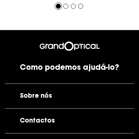
Como podemos ajudá-lo?
Sobre nós
A GrandOptical
Contactos
As nossas lojas
Por e-mail:
apoiocliente@grandoptical.pt