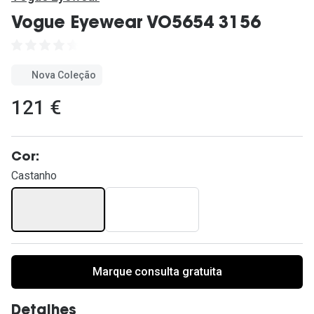
Ver todas
Vogue Eyewear VO5654 3156
Cuidado
Vantagens
Nova Coleção
121 €
Cor:
Castanho
Marque consulta gratuita
Detalhes