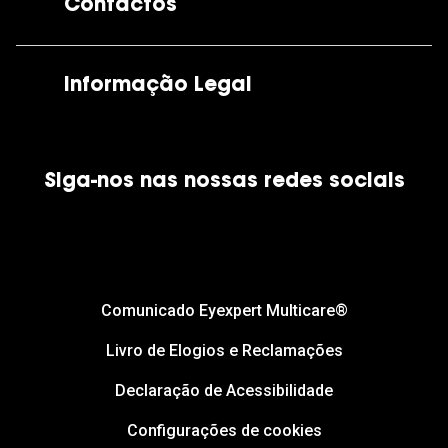
Contactos
As nossas lojas
Por e-mail:
apoiocliente@grandoptical.pt
Informação Legal
Condições Comerciais
Siga-nos nas nossas redes sociais
Política de Cookies
Política de Privacidade
Financiamento
Comunicado Eyexpert Multicare®
Livro de Elogios e Reclamações
Declaração de Acessibilidade
Configurações de cookies