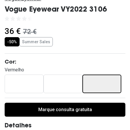
Ver todas
Vogue Eyewear VY2022 3106
Cuidado
Vantagens
agora:
36 €
era:
72 €
-50%
Summer Sales
Cor:
Vermelho
Marque consulta gratuita
Detalhes