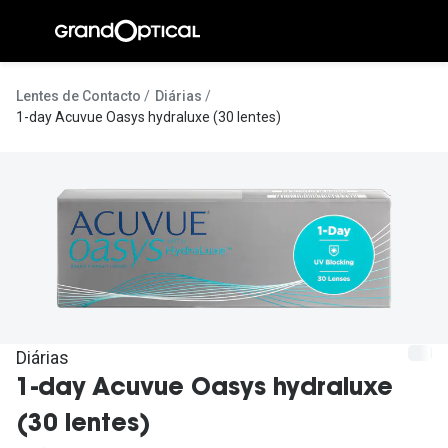
Ir para o
conteúdo
A Gran
Lentes de Contacto
Diárias
1-day Acuvue Oasys hydraluxe (30 lentes)
Compromi
Histórias
@suissas
Pedro Nor
Marta Villa
Luís Corre
Diárias
Ayres Gon
1-day Acuvue Oasys hydraluxe
Inês Corre
(30 lentes)