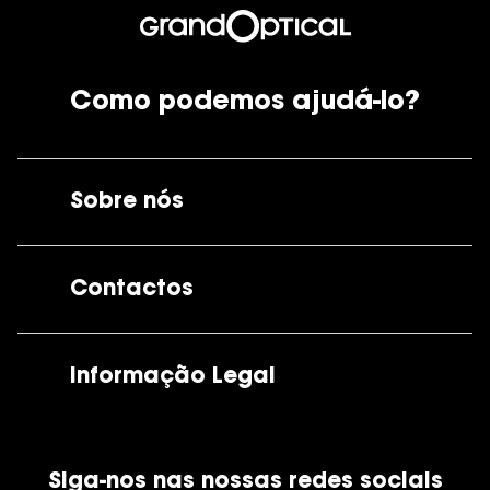
Como podemos ajudá-lo?
Sobre nós
A GrandOptical
Contactos
As nossas lojas
Por e-mail:
apoiocliente@grandoptical.pt
Informação Legal
Condições Comerciais
Siga-nos nas nossas redes sociais
Política de Cookies