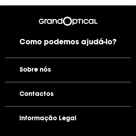
Como podemos ajudá-lo?
Sobre nós
A GrandOptical
Contactos
As nossas lojas
Por e-mail:
apoiocliente@grandoptical.pt
Informação Legal
Condições Comerciais