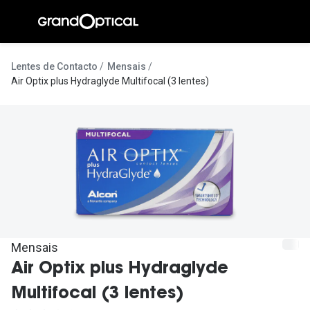
Ir para o
conteúdo
A Gran
Lentes de Contacto
Mensais
Air Optix plus Hydraglyde Multifocal (3 lentes)
Compromi
Histórias
@suissas
Pedro Nor
Marta Villa
Luís Corre
Mensais
Ayres Gon
Air Optix plus Hydraglyde
Inês Corre
Multifocal (3 lentes)