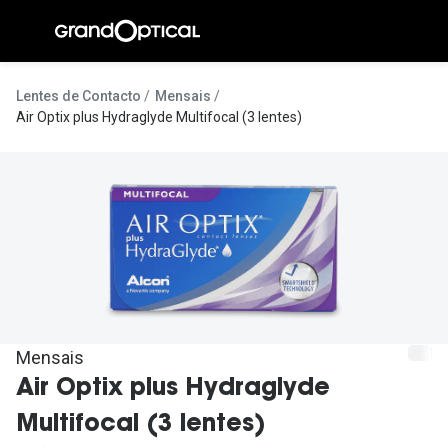
Ir para o
conteúdo
A Gran
Lentes de Contacto
Mensais
Air Optix plus Hydraglyde Multifocal (3 lentes)
Compromi
Histórias
@suissas
Pedro Nor
Marta Villa
Luís Corre
Mensais
Ayres Gon
Air Optix plus Hydraglyde
Inês Corre
Multifocal (3 lentes)