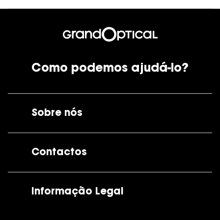
Como podemos ajudá-lo?
Sobre nós
A GrandOptical
Contactos
As nossas lojas
Por e-mail:
apoiocliente@grandoptical.pt
Informação Legal
Condições Comerciais