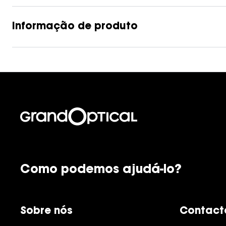
Lentes de contacto que previnem e aliviam a
Inês Correia
Aviador
Fadiga Digital
Informação de produto
Ver todas
Rectangular / Quadrado
Reciclagem de lentes de
contacto
Como podemos ajudá-lo?
Sobre nós
Contact