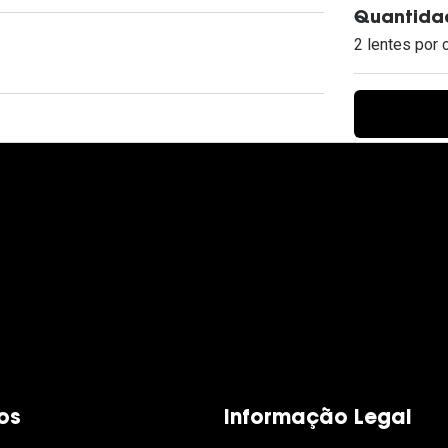
Ver todas
Todas as marcas
Quantidad
Gotas oftálmicas
2 lentes por 
Financiamento
os
Informação Legal