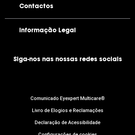
Contactos
As nossas lojas
Por e-mail:
apoiocliente@grandoptical.pt
Informação Legal
Condições Comerciais
Siga-nos nas nossas redes sociais
Política de Cookies
Política de Privacidade
Financiamento
Comunicado Eyexpert Multicare®
Livro de Elogios e Reclamações
Declaração de Acessibilidade
Configurações de cookies