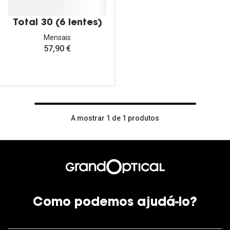
Ver todas
Total 30 (6 lentes)
Cuidado
Mensais
Vantagens
57,90 €
A mostrar 1 de 1 produtos
Como podemos ajudá-lo?