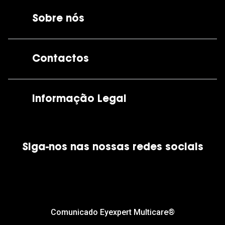
Sobre nós
A GrandOptical
Contactos
As nossas lojas
Por e-mail:
apoiocliente@grandoptical.pt
Informação Legal
Condições Comerciais
Siga-nos nas nossas redes sociais
Política de Cookies
Política de Privacidade
Financiamento
Comunicado Eyexpert Multicare®