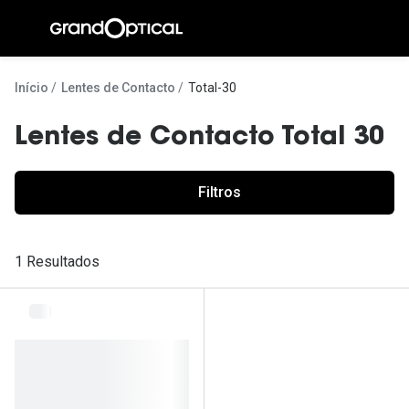
Ir para o
conteúdo
A Gran
Início
Lentes de Contacto
Total-30
Compromi
Lentes de Contacto Total 30
Histórias
@suissas
Filtros
Pedro Nor
1 Resultados
Marta Villa
Luís Corre
Ayres Gon
Inês Corre