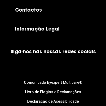
A GrandOptical
Contactos
As nossas lojas
Por e-mail:
apoiocliente@grandoptical.pt
Informação Legal
Condições Comerciais
Siga-nos nas nossas redes sociais
Política de Cookies
Política de Privacidade
Financiamento
Comunicado Eyexpert Multicare®
Livro de Elogios e Reclamações
Declaração de Acessibilidade