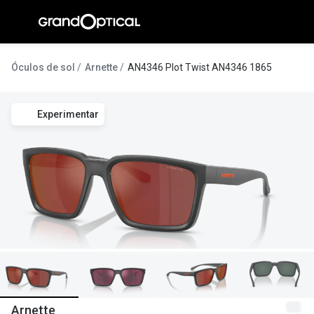
Ir para o
conteúdo
A Gran
Óculos de sol
Arnette
AN4346 Plot Twist AN4346 1865
Compromi
Experimentar
Histórias
@suissas
Pedro Nor
Marta Villa
Luís Corre
Ayres Gon
Inês Corre
Arnette