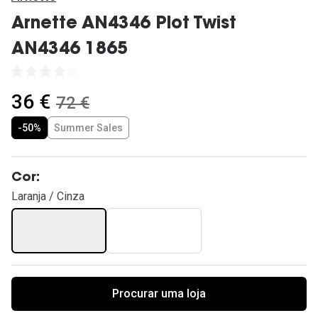
Ver todas
Arnette AN4346 Plot Twist
Cuidado
AN4346 1865
Vantagens
agora:
36 €
era:
72 €
-50%
Summer Sales
Cor:
Laranja / Cinza
Procurar uma loja