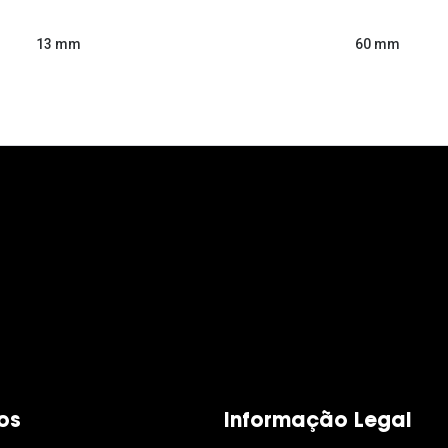
60 mm
13 mm
os
Informação Legal