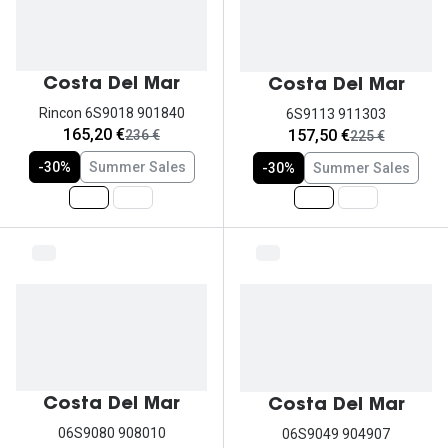
Ver todas
Cuidado
Costa Del Mar
Costa Del Mar
Vantagens
Rincon 6S9018 901840
6S9113 911303
agora:
agora:
165,20 €
157,50 €
era:
era:
236 €
225 €
-30%
Summer Sales
-30%
Summer Sales
Costa Del Mar
Costa Del Mar
06S9080 908010
06S9049 904907