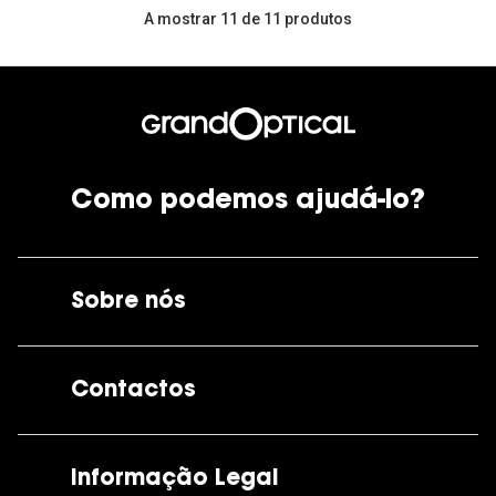
A mostrar 11 de 11 produtos
Como podemos ajudá-lo?
Sobre nós
A GrandOptical
Contactos
As nossas lojas
Por e-mail:
apoiocliente@grandoptical.pt
Informação Legal