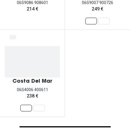
06S9086 908601
06S9007 900726
214 €
249 €
Costa Del Mar
06S4006 400611
238 €