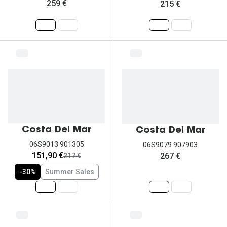
259 €
215 €
Costa Del Mar
Costa Del Mar
06S9013 901305
06S9079 907903
agora:
151,90 €
267 €
era:
217 €
-30%
Summer Sales