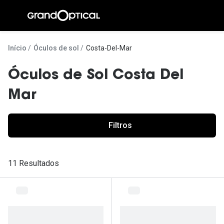
Ir para o
conteúdo
A Gran
Início
Óculos de sol
Costa-Del-Mar
Compromi
Óculos de Sol Costa Del
Histórias
Mar
@suissas
Pedro Nor
Filtros
Marta Villa
11 Resultados
Luís Corre
Ayres Gon
Inês Corre