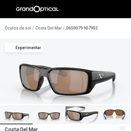
Ir para o
conteúdo
A Gran
Óculos de sol
Costa Del Mar
06S9079 907903
Compromi
Experimentar
Histórias
@suissas
Pedro Nor
Marta Villa
Luís Corre
Ayres Gon
Inês Corre
Costa Del Mar