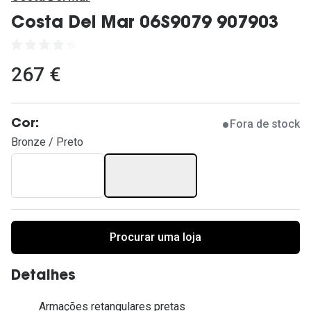
Ver todas
Costa Del Mar 06S9079 907903
Cuidado
Vantagens
267 €
Fora de stock
Cor:
Bronze / Preto
Procurar uma loja
Detalhes
Armações retangulares pretas