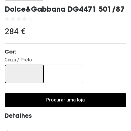
Ver todas
Dolce&Gabbana DG4471 501/87
Cuidado
Vantagens
284 €
Cor:
Cinza / Preto
Procurar uma loja
Detalhes