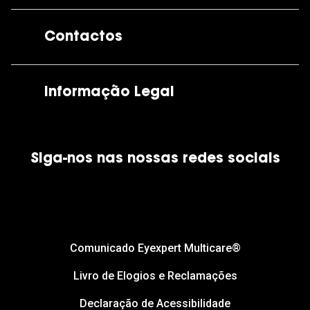
A GrandOptical
Contactos
As nossas lojas
Por e-mail:
apoiocliente@grandoptical.pt
Informação Legal
Condições Comerciais
Siga-nos nas nossas redes sociais
Política de Cookies
Política de Privacidade
Financiamento
Comunicado Eyexpert Multicare®
Livro de Elogios e Reclamações
Declaração de Acessibilidade