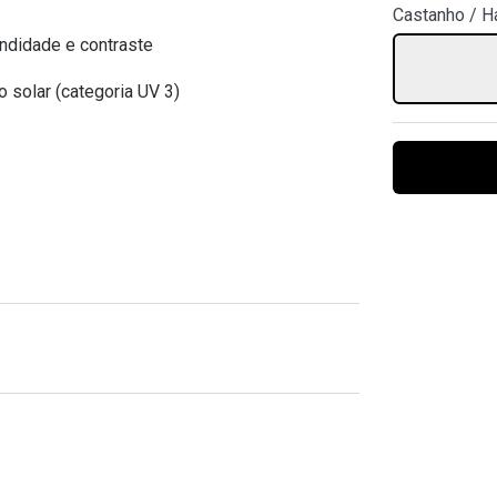
Castanho / H
Ver todas
Todas as marcas
Gotas oftálmicas
ndidade e contraste
Financiamento
o solar (categoria UV 3)
1