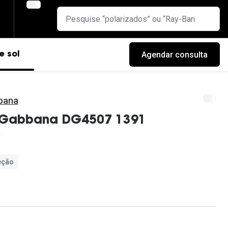
Agendar consulta
e sol
bana
Gabbana DG4507 1391
eção
cas