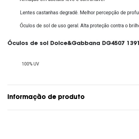
Lentes de contacto que previnem e aliviam a
Inês Correia
Aviador
Fadiga Digital
Lentes castanhas degradê. Melhor percepção de profu
Ver todas
Rectangular / Quadrado
Óculos de sol de uso geral. Alta proteção contra o brilh
Reciclagem de lentes de
contacto
Óculos de sol Dolce&Gabbana DG4507 139
100% UV
Informação de produto