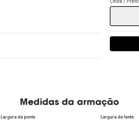
Cinza / Preto
Ver todas
Todas as marcas
Gotas oftálmicas
Financiamento
Medidas da armação
Largura da ponte
Largura da lente