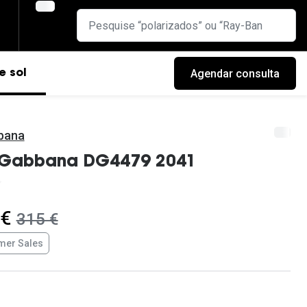
Agendar consulta
e sol
bana
Gabbana DG4479 2041
 €
era:
315 €
er Sales
cas