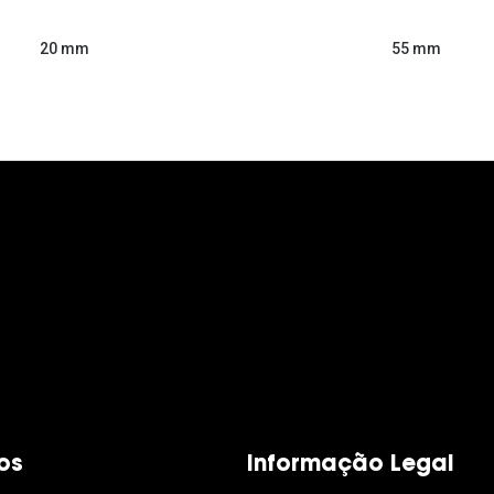
55 mm
20 mm
os
Informação Legal