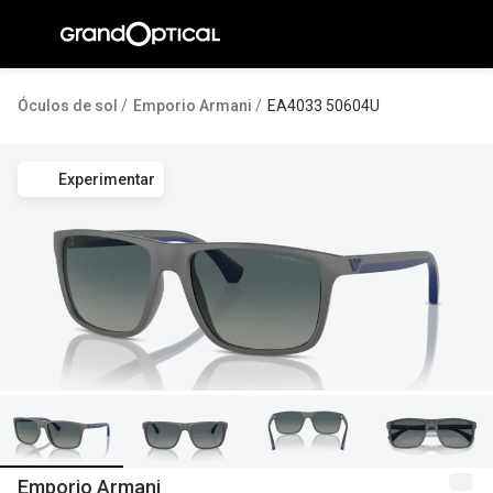
Ir para o
conteúdo
A Gran
Óculos de sol
Emporio Armani
EA4033 50604U
Compromi
Experimentar
Histórias
@suissas
Pedro Nor
Marta Villa
Luís Corre
Ayres Gon
Inês Corre
Emporio Armani