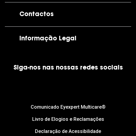
A GrandOptical
Contactos
As nossas lojas
Por e-mail:
apoiocliente@grandoptical.pt
Informação Legal
Condições Comerciais
Siga-nos nas nossas redes sociais
Política de Cookies
Política de Privacidade
Financiamento
Comunicado Eyexpert Multicare®
Livro de Elogios e Reclamações
Declaração de Acessibilidade