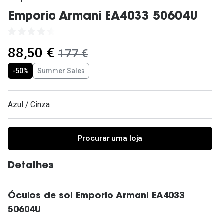
Ver todas
Emporio Armani EA4033 50604U
Cuidado
Vantagens
agora:
88,50 €
era:
177 €
-50%
Summer Sales
Azul / Cinza
Procurar uma loja
Detalhes
Óculos de sol Emporio Armani EA4033
50604U