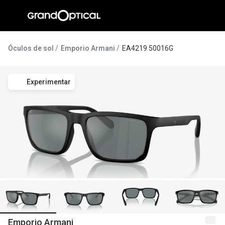
Ir para o
conteúdo
A Gran
Óculos de sol
Emporio Armani
EA4219 50016G
Compromi
Experimentar
Histórias
@suissas
Pedro Nor
Marta Villa
Luís Corre
Ayres Gon
Inês Corre
Emporio Armani