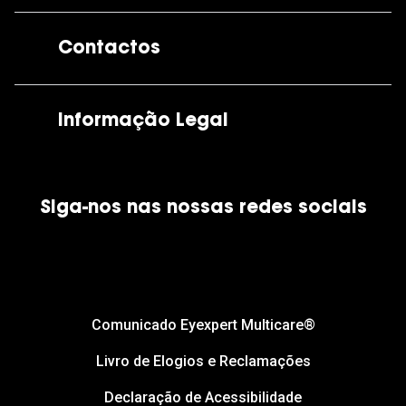
A GrandOptical
Contactos
As nossas lojas
Por e-mail:
apoiocliente@grandoptical.pt
Informação Legal
Condições Comerciais
Siga-nos nas nossas redes sociais
Política de Cookies
Política de Privacidade
Financiamento
Comunicado Eyexpert Multicare®
Livro de Elogios e Reclamações
Declaração de Acessibilidade