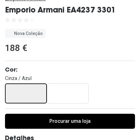
Ver todas
Emporio Armani EA4237 3301
Cuidado
Vantagens
Nova Coleção
188 €
Cor:
Cinza / Azul
Procurar uma loja
Detalhes