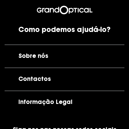
Como podemos ajudá-lo?
Sobre nós
A GrandOptical
Contactos
As nossas lojas
Por e-mail:
apoiocliente@grandoptical.pt
Informação Legal
Condições Comerciais