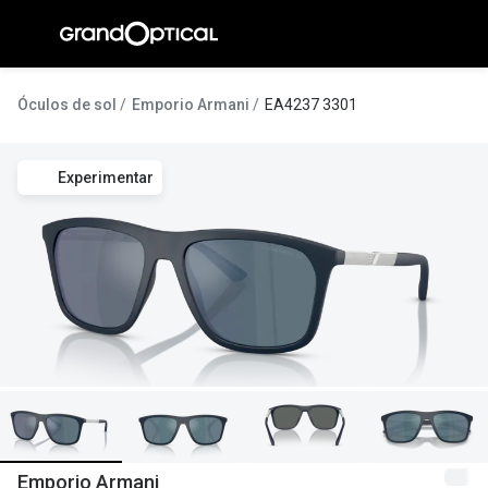
Ir para o
conteúdo
A Gran
Óculos de sol
Emporio Armani
EA4237 3301
Compromi
Experimentar
Histórias
@suissas
Pedro Nor
Marta Villa
Luís Corre
Ayres Gon
Inês Corre
Emporio Armani