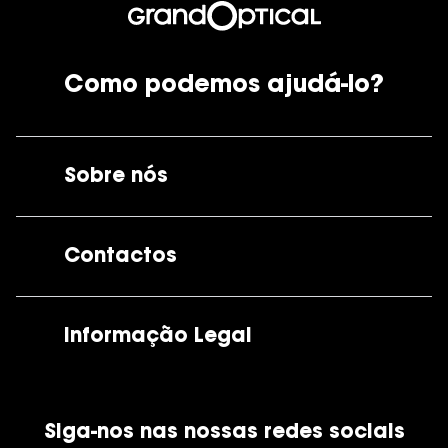
Como podemos ajudá-lo?
Sobre nós
A GrandOptical
Contactos
As nossas lojas
Por e-mail:
apoiocliente@grandoptical.pt
Informação Legal
Condições Comerciais
Siga-nos nas nossas redes sociais
Política de Cookies