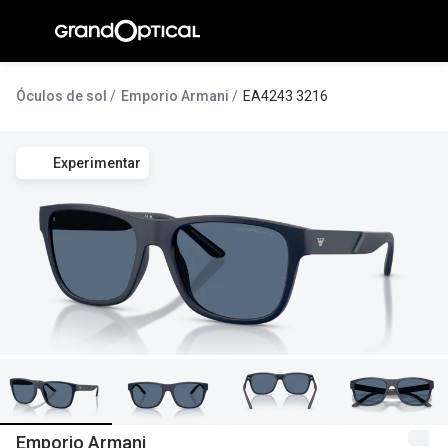
Ir para o
conteúdo
A Gran
Óculos de sol
Emporio Armani
EA4243 3216
Compromi
Experimentar
Histórias
@suissas
Pedro Nor
Marta Villa
Luís Corre
Ayres Gon
Inês Corre
Emporio Armani