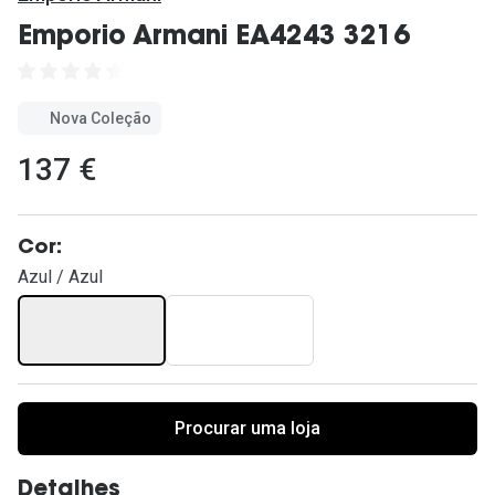
Ver todas
Emporio Armani EA4243 3216
Cuidado
Vantagens
Nova Coleção
137 €
Cor:
Azul / Azul
Procurar uma loja
Detalhes