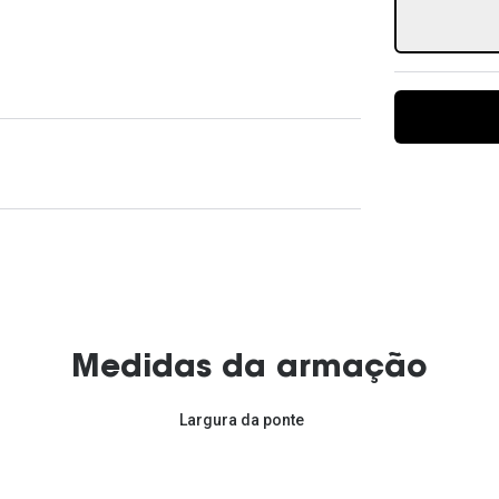
Ver todas
Todas as marcas
Gotas oftálmicas
Financiamento
Medidas da armação
Largura da ponte