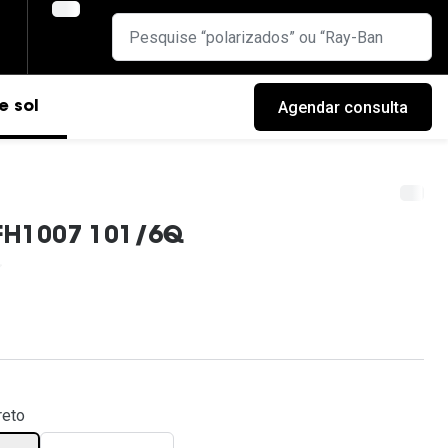
Agendar consulta
e sol
 FH1007 101/6Q
cas
reto