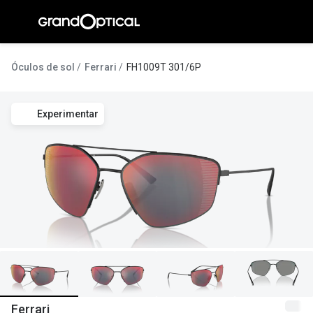
Ir para o
conteúdo
A Gran
Óculos de sol
Ferrari
FH1009T 301/6P
Compromi
Experimentar
Histórias
@suissas
Pedro Nor
Marta Villa
Luís Corre
Ayres Gon
Inês Corre
Ferrari