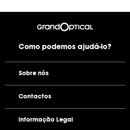
Como podemos ajudá-lo?
Sobre nós
A GrandOptical
Contactos
As nossas lojas
Por e-mail:
apoiocliente@grandoptical.pt
Informação Legal