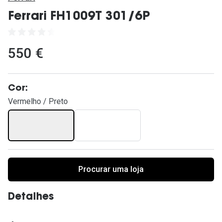
Ver todas
Ferrari FH1009T 301/6P
Cuidado
Vantagens
550 €
Cor:
Vermelho / Preto
Procurar uma loja
Detalhes