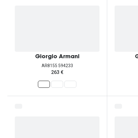
Giorgio Armani
G
AR8155 594233
263 €