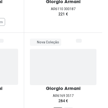
i
Giorgio Armani
AR6110 300187
221 €
es
Nova Coleção
i
Giorgio Armani
AR6169 3517
284 €