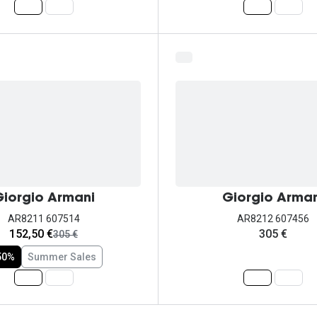
iorgio Armani
Giorgio Arman
AR8211 607514
AR8212 607456
agora:
152,50 €
305 €
era:
305 €
50%
Summer Sales