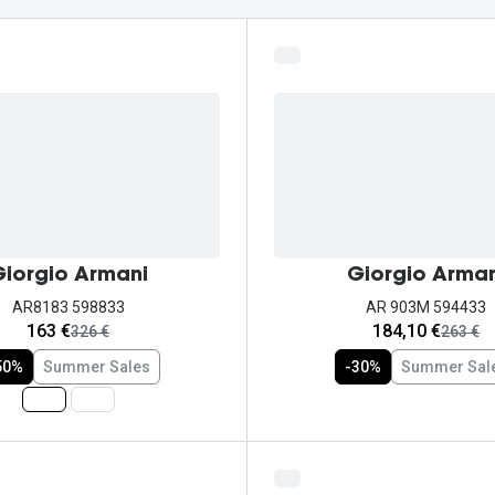
Ver todas
Todas as marcas
Gotas oftálmicas
Financiamento
iorgio Armani
Giorgio Arman
AR8183 598833
AR 903M 594433
agora:
agora:
163 €
184,10 €
era:
era:
326 €
263 €
50%
Summer Sales
-30%
Summer Sal