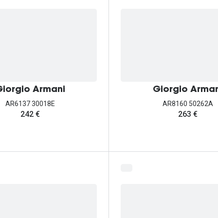
iorgio Armani
Giorgio Arman
AR6137 30018E
AR8160 50262A
242 €
263 €