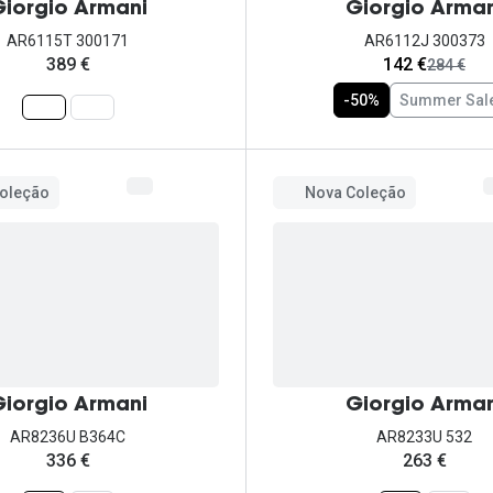
iorgio Armani
Giorgio Arman
AR6115T 300171
AR6112J 300373
agora:
389 €
142 €
era:
284 €
-50%
Summer Sal
oleção
Nova Coleção
iorgio Armani
Giorgio Arman
AR8236U B364C
AR8233U 532
336 €
263 €