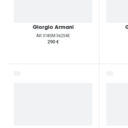
Giorgio Armani
G
AR 318SM 56254E
290 €