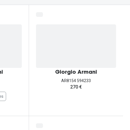
i
Giorgio Armani
AR8154 594233
270 €
es