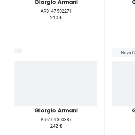
Giorgio Armani
G
AR8147 502271
210 €
Nova C
Giorgio Armani
G
AR6104 300387
242 €