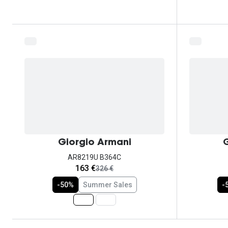
Giorgio Armani
G
AR8219U B364C
agora:
163 €
era:
326 €
-50%
Summer Sales
-