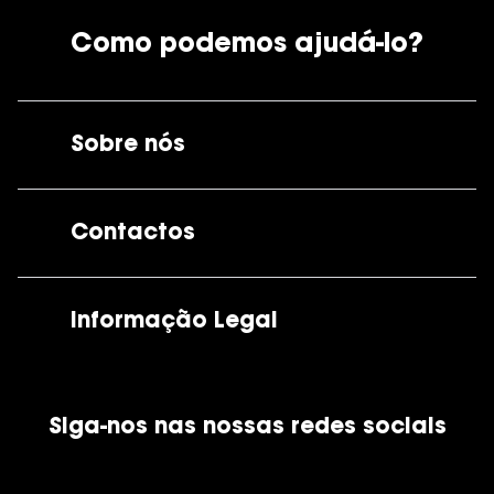
Como podemos ajudá-lo?
Sobre nós
A GrandOptical
Contactos
As nossas lojas
Por e-mail:
apoiocliente@grandoptical.pt
Informação Legal
Condições Comerciais
Siga-nos nas nossas redes sociais
Política de Cookies
Política de Privacidade