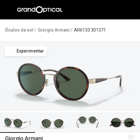
Ir para o
conteúdo
A Gran
Óculos de sol
Giorgio Armani
AR6133 301371
Compromi
Experimentar
Histórias
@suissas
Pedro Nor
Marta Villa
Luís Corre
Ayres Gon
Inês Corre
Giorgio Armani