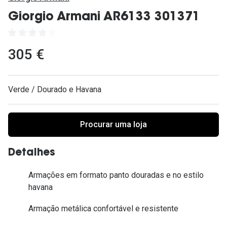
Ver todas
Giorgio Armani AR6133 301371
Cuidado
Vantagens
305 €
Verde / Dourado e Havana
Procurar uma loja
Detalhes
Armações em formato panto douradas e no estilo
havana
Armação metálica confortável e resistente