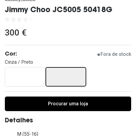
Ver todas
Jimmy Choo JC5005 50418G
Cuidado
Vantagens
300 €
Fora de stock
Cor:
Cinza / Preto
Procurar uma loja
Detalhes
M (55-16)