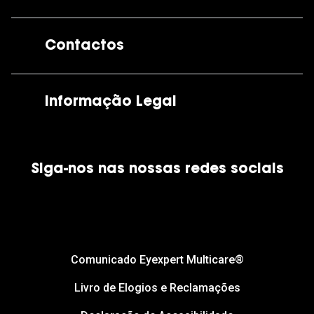
A GrandOptical
Contactos
As nossas lojas
Por e-mail:
apoiocliente@grandoptical.pt
Informação Legal
Condições Comerciais
Siga-nos nas nossas redes sociais
Política de Cookies
Política de Privacidade
Financiamento
Comunicado Eyexpert Multicare®
Livro de Elogios e Reclamações